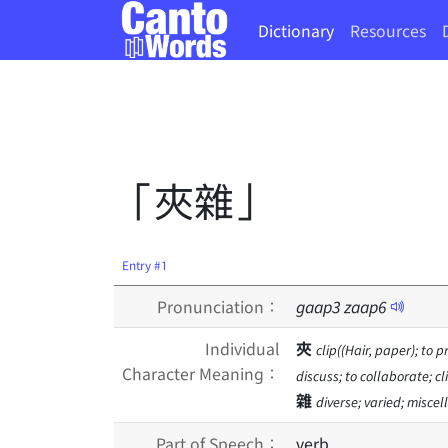
Dictionary
Resources
「夾雜」
Entry #1
Pronunciation：
gaap
3
zaap
6
Individual
夾
clip((Hair, paper); to 
Character Meaning：
discuss; to collaborate; c
雜
diverse; varied; miscel
Part of Speech：
verb