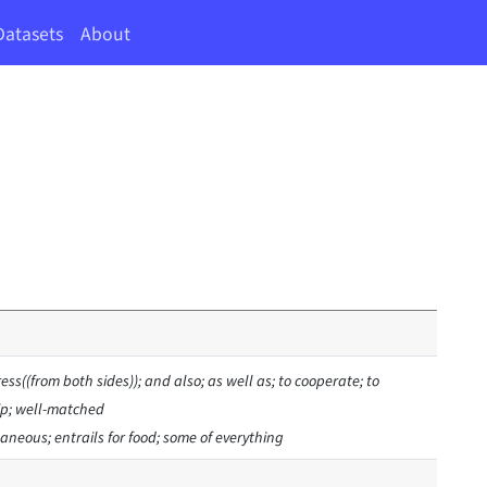
Datasets
About
press((from both sides)); and also; as well as; to cooperate; to
lip; well-matched
laneous; entrails for food; some of everything