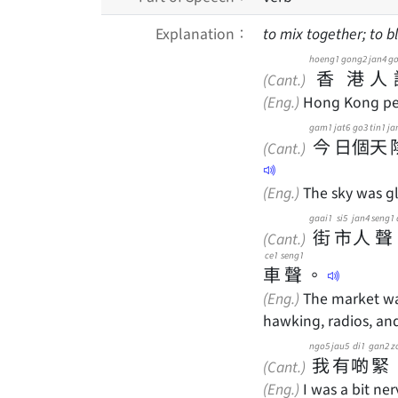
Explanation：
to mix together; to b
hoeng1
gong2
jan4
g
香
港
人
(Cant.)
(Eng.)
Hong Kong peo
gam1
jat6
go3
tin1
ja
今
日
個
天
(Cant.)
(Eng.)
The sky was gl
gaai1
si5
jan4
seng1
街
市
人
聲
(Cant.)
ce1
seng1
車
聲
。
(Eng.)
The market was
hawking, radios, and 
ngo5
jau5
di1
gan2
z
我
有
啲
緊
(Cant.)
(Eng.)
I was a bit ne