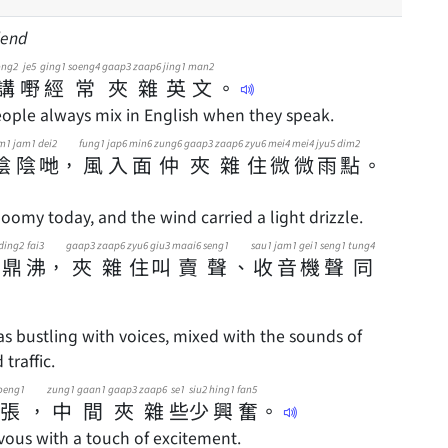
lend
ong2
je5
ging1
soeng4
gaap3
zaap6
jing1
man2
講
嘢
經
常
夾
雜
英
文
。
ple always mix in English when they speak.
m1
jam1
dei2
fung1
jap6
min6
zung6
gaap3
zaap6
zyu6
mei4
mei4
jyu5
dim2
陰
陰
哋
，
風
入
面
仲
夾
雜
住
微
微
雨
點
。
oomy today, and the wind carried a light drizzle.
ding2
fai3
gaap3
zaap6
zyu6
giu3
maai6
seng1
sau1
jam1
gei1
seng1
tung4
鼎
沸
，
夾
雜
住
叫
賣
聲
、
收
音
機
聲
同
 bustling with voices, mixed with the sounds of
traffic.
oeng1
zung1
gaan1
gaap3
zaap6
se1
siu2
hing1
fan5
張
，
中
間
夾
雜
些
少
興
奮
。
rvous with a touch of excitement.