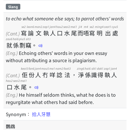
Slang
to echo what someone else says; to parrot others' words
se2
leon6
man2
zap1
jan4
hau2
seoi2
mei1
ji4
m4
se2
ming4
ceot1
cyu5
寫
論
文
執
人
口
水
尾
而
唔
寫
明
出
處
(Cant.)
zau6
hai6
piu5
sit3
就
係
剽
竊
。
(Eng.)
Echoing others' words in your own essay
without attributing a source is plagiarism.
keoi5
fan6
jan4
mou5
me1
nam2
faat3
zing6
hai6
sik1
dak1
zap1
jan4
佢
份
人
冇
咩
諗
法
，
淨
係
識
得
執
人
(Cant.)
hau2
seoi2
mei1
口
水
尾
。
(Eng.)
He himself seldom thinks, what he does is to
regurgitate what others had said before.
Synonym：
拾人牙慧
鸚鵡