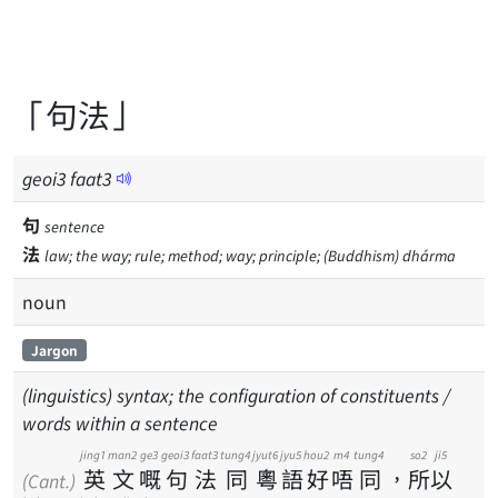
「句法」
geoi
3
faat
3
句
sentence
法
law; the way; rule; method; way; principle; (Buddhism) dhárma
noun
Jargon
(linguistics) syntax; the configuration of constituents /
words within a sentence
jing1
man2
ge3
geoi3
faat3
tung4
jyut6
jyu5
hou2
m4
tung4
so2
ji5
英
文
嘅
句
法
同
粵
語
好
唔
同
，
所
以
(Cant.)