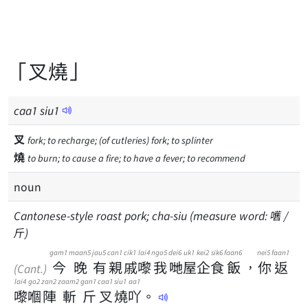
「叉燒」
caa
1
siu
1
叉
fork; to recharge; (of cutleries) fork; to splinter
燒
to burn; to cause a fire; to have a fever; to recommend
noun
Cantonese-style roast pork; cha-siu (measure word: 嚿 /
斤)
gam1
maan5
jau5
can1
cik1
lai4
ngo5
dei6
uk1
kei2
sik6
faan6
nei5
faan1
今
晚
有
親
戚
嚟
我
哋
屋
企
食
飯
，
你
返
(Cant.)
lai4
go2
zan2
zaam2
gan1
caa1
siu1
aa1
嚟
嗰
陣
斬
斤
叉
燒
吖
。