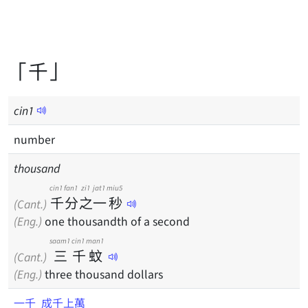
「千」
cin
1
number
thousand
cin1
fan1
zi1
jat1
miu5
千
分
之
一
秒
(Cant.)
(Eng.)
one thousandth of a second
saam1
cin1
man1
三
千
蚊
(Cant.)
(Eng.)
three thousand dollars
一千
成千上萬