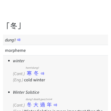
「冬」
dung
1
morpheme
winter
hon4 dung1
寒冬
(Cant.)
(Eng.)
cold winter
Winter Solstice
dung1 daai6 gwo3 nin4
冬大過年
(Cant.)