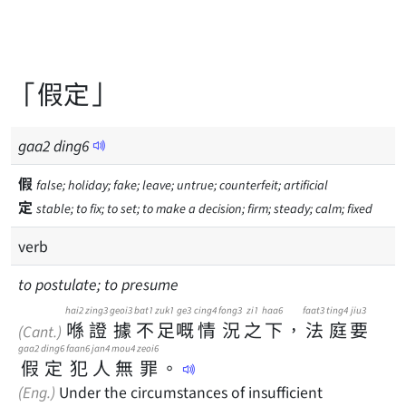
「假定」
gaa
2
ding
6
假
false; holiday; fake; leave; untrue; counterfeit; artificial
定
stable; to fix; to set; to make a decision; firm; steady; calm; fixed
verb
to postulate; to presume
hai2
zing3
geoi3
bat1
zuk1
ge3
cing4
fong3
zi1
haa6
faat3
ting4
jiu3
喺
證
據
不
足
嘅
情
況
之
下
，
法
庭
要
(Cant.)
gaa2
ding6
faan6
jan4
mou4
zeoi6
假
定
犯
人
無
罪
。
(Eng.)
Under the circumstances of insufficient