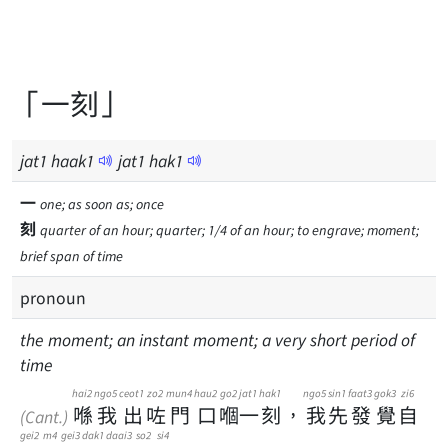
「一刻」
jat
1
haak
1
jat
1
hak
1
一
one; as soon as; once
刻
quarter of an hour; quarter; 1/4 of an hour; to engrave; moment;
brief span of time
pronoun
the moment; an instant moment; a very short period of
time
hai2
ngo5
ceot1
zo2
mun4
hau2
go2
jat1
hak1
ngo5
sin1
faat3
gok3
zi6
喺
我
出
咗
門
口
嗰
一
刻
，
我
先
發
覺
自
(Cant.)
gei2
m4
gei3
dak1
daai3
so2
si4